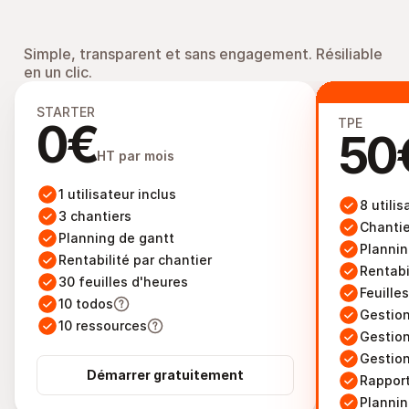
Simple, transparent et sans engagement. Résiliable 
en un clic.
Un tarif adapté aux 
entreprises de carrelage
STARTER
0€
TPE
50
HT par mois
1 utilisateur inclus
8 utilis
3 chantiers
Chantier
Planning de gantt
Plannin
Rentabilité par chantier
Rentabi
30 feuilles d'heures
Feuille
10 todos
Gestio
10 ressources
Gestion
Gestion
Démarrer gratuitement
Rapport
Plannin