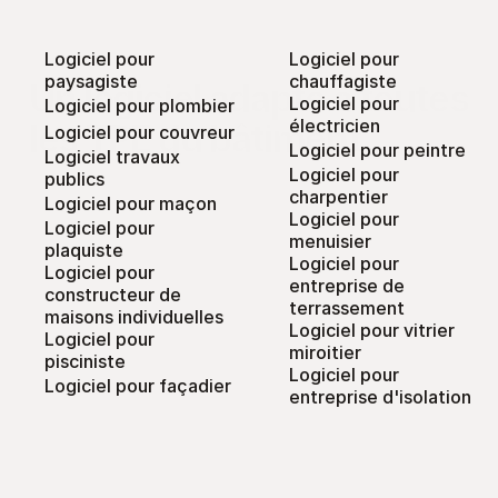
Logiciel pour 
Logiciel pour 
paysagiste
chauffagiste
Un logiciel adapté à toutes 
Logiciel pour 
Logiciel pour plombier
électricien
les TPE du bâtiment
Logiciel pour couvreur
Logiciel pour peintre
Logiciel travaux 
Logiciel pour 
publics
charpentier
Logiciel pour maçon
Logiciel pour 
Logiciel pour 
menuisier
plaquiste
Logiciel pour 
Logiciel pour 
entreprise de 
constructeur de 
terrassement
maisons individuelles
Logiciel pour vitrier 
Logiciel pour 
miroitier
pisciniste
Logiciel pour 
Logiciel pour façadier
entreprise d'isolation