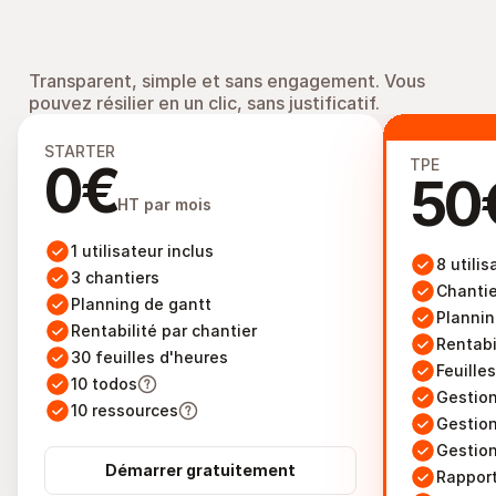
Transparent, simple et sans engagement. Vous 
pouvez résilier en un clic, sans justificatif.
Un tarif adapté aux 
entreprises de plomberie
STARTER
0€
TPE
50
HT par mois
1 utilisateur inclus
8 utilis
3 chantiers
Chantier
Planning de gantt
Plannin
Rentabilité par chantier
Rentabi
30 feuilles d'heures
Feuille
10 todos
Gestio
10 ressources
Gestion
Gestion
Démarrer gratuitement
Rapport