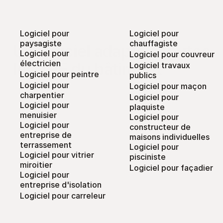
Logiciel pour 
Logiciel pour 
paysagiste
chauffagiste
Un logiciel adapté à toutes 
Logiciel pour 
Logiciel pour couvreur
électricien
les TPE du bâtiment
Logiciel travaux 
Logiciel pour peintre
publics
Logiciel pour 
Logiciel pour maçon
charpentier
Logiciel pour 
Logiciel pour 
plaquiste
menuisier
Logiciel pour 
Logiciel pour 
constructeur de 
entreprise de 
maisons individuelles
terrassement
Logiciel pour 
Logiciel pour vitrier 
pisciniste
miroitier
Logiciel pour façadier
Logiciel pour 
entreprise d'isolation
Logiciel pour carreleur